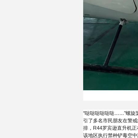
“哒哒哒哒哒哒……”螺
引了多名市民朋友在警戒
排，R44罗宾逊直升机
该地区执行禁种铲毒空中