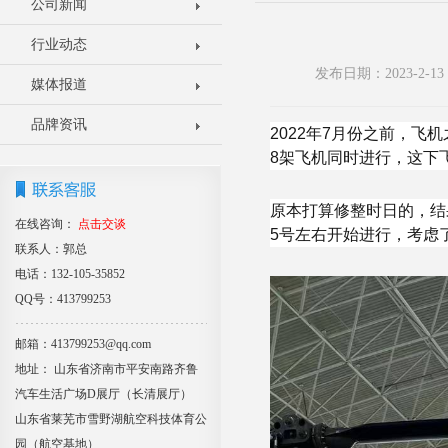
公司新闻
行业动态
发布日期：2023-2-
媒体报道
品牌资讯
2022年7月份之前，
8架飞机同时进行，这下
原本打算修整时日的，结
在线咨询：
点击交谈
5号左右开始进行，考虑
联系人：郭总
电话：132-105-35852
QQ号：413799253
邮箱：413799253@qq.com
地址： 山东省济南市平安南路齐鲁
汽车生活广场D展厅（长清展厅）
山东省莱芜市雪野湖航空科技体育公
园（航空基地）