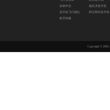
农林作业
施瓦泽直升机
直升机飞行婚礼
阿古斯特直升机
航空拍摄
Copyright © 