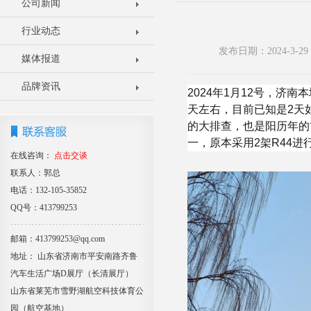
公司新闻
行业动态
发布日期：2024-3-
媒体报道
品牌资讯
2024年1月12号，济
天左右，目前已知是2天
的大排查，也是阳历年的
一，原本采用2架R44进
在线咨询：
点击交谈
联系人：郭总
电话：132-105-35852
QQ号：413799253
邮箱：413799253@qq.com
地址： 山东省济南市平安南路齐鲁
汽车生活广场D展厅（长清展厅）
山东省莱芜市雪野湖航空科技体育公
园（航空基地）