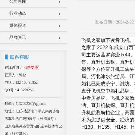
公司新闻
行业动态
发布日期：2024-2-
媒体报道
品牌资讯
⻜机之家旗下凌音⻜机、
之家于 2022 年成
司主要运营罗宾逊 R44
售、直升机出租、直升机
在线咨询：
点击交谈
探等全方位直升机工农林
联系人：郭总
局、河北涞水旅游局、江
电话：132-105-35852
婚礼已完成济宁、潍坊、
QQ号：413799253
直升⻜机空中婚礼品牌。
中看房品牌。⻜机之家致
邮箱：413799253@qq.com
洒、直升机物探、直升机
地址： 山东省济南市平安南路齐鲁
升机航测航拍企业，高覆
汽车生活广场D展厅（长清展厅）
术为您提供安全、经济的服务
山东省莱芜市雪野湖航空科技体育公
H130、H135、H145、
园（航空基地）